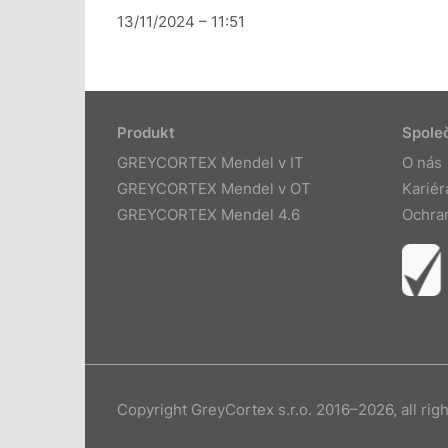
13/11/2024 – 11:51
Produkt
Spole
GREYCORTEX Mendel v IT
O nás
GREYCORTEX Mendel v OT
Kariér
GREYCORTEX Mendel 4.6
Ochra
Copyright GreyCortex s.r.o. 2016–2026, all rig