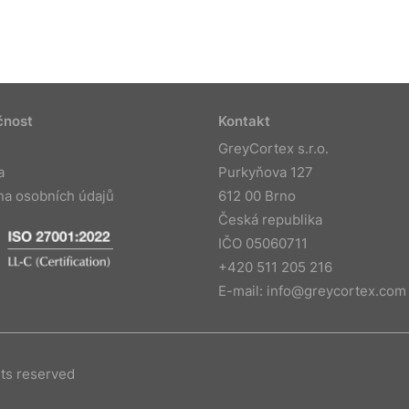
čnost
Kontakt
GreyCortex s.r.o.
a
Purkyňova 127
na osobních údajů
612 00 Brno
Česká republika
IČO 05060711
+420 511 205 216
E-mail:
info@greycortex.com
hts reserved