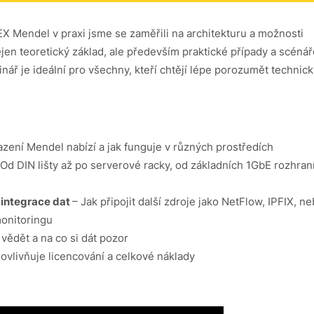
 Mendel v praxi jsme se zaměřili na architekturu a možnosti
teoretický základ, ale především praktické případy a scénář
nář je ideální pro všechny, kteří chtějí lépe porozumět technic
zení Mendel nabízí a jak funguje v různých prostředích
Od DIN lišty až po serverové racky, od základních 1GbE rozhran
 integrace dat
– Jak připojit další zdroje jako NetFlow, IPFIX, n
monitoringu
vědět a na co si dát pozor
 ovlivňuje licencování a celkové náklady