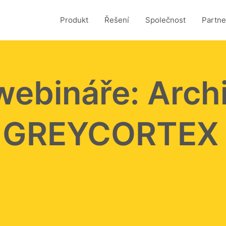
Produkt
Řešení
Společnost
Partne
ebináře: Archi
í GREYCORTEX 