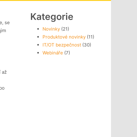
Kategorie
e, se
Novinky
(21)
kým
Produktové novinky
(11)
IT/OT bezpečnost
(30)
Webináře
(7)
í až
ebo