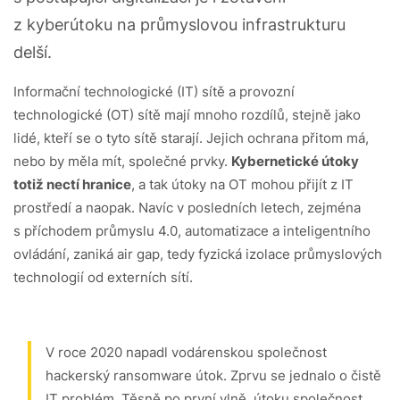
z kyberútoku na průmyslovou infrastrukturu
delší.
Informační technologické (IT) sítě a provozní
technologické (OT) sítě mají mnoho rozdílů, stejně jako
lidé, kteří se o tyto sítě starají. Jejich ochrana přitom má,
nebo by měla mít, společné prvky.
Kybernetické útoky
totiž nectí hranice
, a tak útoky na OT mohou přijít z IT
prostředí a naopak. Navíc v posledních letech, zejména
s příchodem průmyslu 4.0, automatizace a inteligentního
ovládání, zaniká air gap, tedy fyzická izolace průmyslových
technologií od externích sítí.
V roce 2020 napadl vodárenskou společnost
hackerský ransomware útok. Zprvu se jednalo o čistě
IT problém. Těsně po první vlně útoku společnost