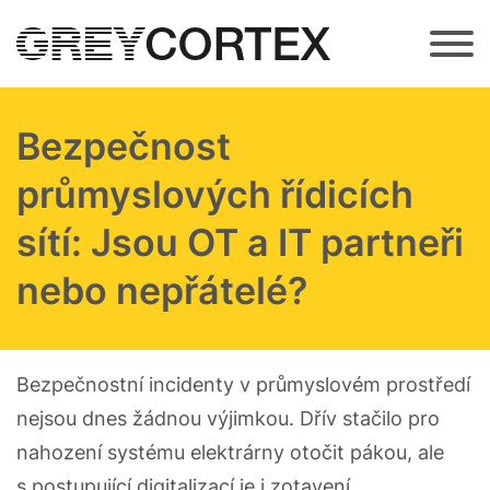
Přejít k hlavnímu obsahu
Bezpečnost
průmyslových řídicích
sítí: Jsou OT a IT partneři
nebo nepřátelé?
Bezpečnostní incidenty v průmyslovém prostředí
nejsou dnes žádnou výjimkou. Dřív stačilo pro
nahození systému elektrárny otočit pákou, ale
s postupující digitalizací je i zotavení