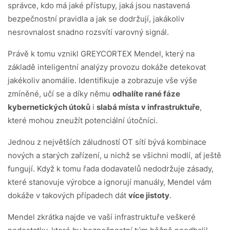
správce, kdo má jaké přístupy, jaká jsou nastavená
bezpečnostní pravidla a jak se dodržují, jakákoliv
nesrovnalost snadno rozsvítí varovný signál.
Právě k tomu vznikl GREYCORTEX Mendel, který na
základě inteligentní analýzy provozu dokáže detekovat
jakékoliv anomálie. Identifikuje a zobrazuje vše výše
zmíněné, učí se a díky němu
odhalíte rané fáze
kybernetických útoků
i
slabá místa v infrastruktuře
,
které mohou zneužít potenciální útočníci.
Jednou z největších záludností OT sítí bývá kombinace
nových a starých zařízení, u nichž se všichni modlí, ať ještě
fungují. Když k tomu řada dodavatelů nedodržuje zásady,
které stanovuje výrobce a ignorují manuály, Mendel vám
dokáže v takových případech dát
více jistoty
.
Mendel zkrátka najde ve vaší infrastruktuře veškeré