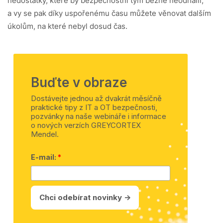
nedostatky, které by bezpečnostní tým běžně neodhalil,
a vy se pak díky uspořenému času můžete věnovat dalším
úkolům, na které nebyl dosud čas.