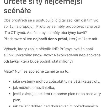
Určete si ty nejčernější
scénáře
Obě prostředí se s postupující digitalizací čím dál tím víc
sbližují a propojují. Proto by se měly propojovat i znalosti
IT a OT týmů. A o čem by se měly oba týmy bavit?
Představte si ten
nejhorší den v práci
, který můžete mít.
Výbuch, který zabije několik lidí? Průmyslová špionáž
a únik unikátního know-how? Několikadenní neplánovaná
odstávka, která bude podnik stát miliony?
Máte? Nyní se společně zaměřte na to:
jaké systémy mohou způsobit ty největší katastrofy,
jak můžete omezit rizika,
jestli existuje incident response plan nebo recovery
plan,
jak zajistit dohled nad dodržováním požadovaných