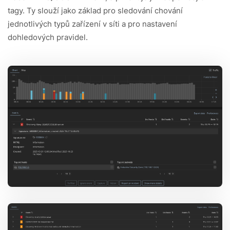
tagy. Ty slouží jako základ pro sledování chování
jednotlivých typů zařízení v síti a pro nastavení
dohledových pravidel.