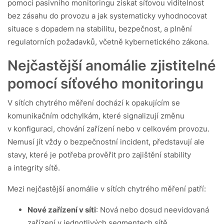
pomocí pasivního monitoringu získat síťovou viditelnost
bez zásahu do provozu a jak systematicky vyhodnocovat
situace s dopadem na stabilitu, bezpečnost, a plnění
regulatorních požadavků, včetně kybernetického zákona.
Nejčastější anomálie zjistitelné
pomocí síťového monitoringu
V sítích chytrého měření dochází k opakujícím se
komunikačním odchylkám, které signalizují změnu
v konfiguraci, chování zařízení nebo v celkovém provozu.
Nemusí jít vždy o bezpečnostní incident, představují ale
stavy, které je potřeba prověřit pro zajištění stability
a integrity sítě.
Mezi nejčastější anomálie v sítích chytrého měření patří:
Nové zařízení v síti
: Nová nebo dosud neevidovaná
zařízení v jednotlivých segmentech sítě