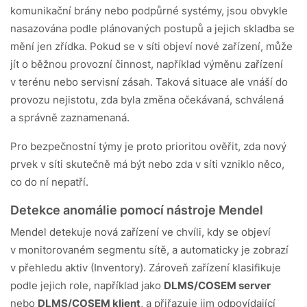
komunikační brány nebo podpůrné systémy, jsou obvykle
nasazována podle plánovaných postupů a jejich skladba se
mění jen zřídka. Pokud se v síti objeví nové zařízení, může
jít o běžnou provozní činnost, například výměnu zařízení
v terénu nebo servisní zásah. Taková situace ale vnáší do
provozu nejistotu, zda byla změna očekávaná, schválená
a správně zaznamenaná.
Pro bezpečnostní týmy je proto prioritou ověřit, zda nový
prvek v síti skutečně má být nebo zda v síti vzniklo něco,
co do ní nepatří.
Detekce anomálie pomocí nástroje Mendel
Mendel detekuje nová zařízení ve chvíli, kdy se objeví
v monitorovaném segmentu sítě, a automaticky je zobrazí
v přehledu aktiv (Inventory). Zároveň zařízení klasifikuje
podle jejich role, například jako
DLMS/COSEM server
nebo
DLMS/COSEM klient
, a přiřazuje jim odpovídající