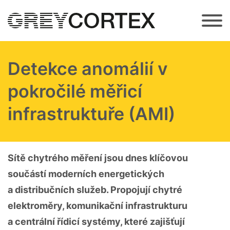
Přejít k hlavnímu obsahu
Detekce anomálií v
pokročilé měřicí
infrastruktuře (AMI)
Sítě chytrého měření jsou dnes klíčovou
součástí moderních energetických
a distribučních služeb. Propojují chytré
elektroměry, komunikační infrastrukturu
a centrální řídicí systémy, které zajišťují