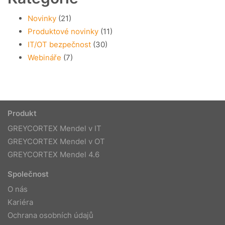
Novinky
(21)
Produktové novinky
(11)
IT/OT bezpečnost
(30)
Webináře
(7)
Produkt
GREYCORTEX Mendel v IT
GREYCORTEX Mendel v OT
GREYCORTEX Mendel 4.6
Společnost
O nás
Kariéra
Ochrana osobních údajů