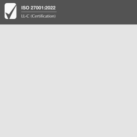
Kontakt
GreyCortex s.r.o.
Purkyňova 127
612 00 Brno
Česká republika
IČO 05060711
+420 511 205 216
E-mail:
info@greycortex.com
Sociální sítě