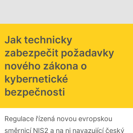
Přejít k hlavnímu obsahu
Jak technicky
zabezpečit požadavky
nového zákona o
kybernetické
bezpečnosti
Regulace řízená novou evropskou
směrnicí NIS2 a na ni navazující český