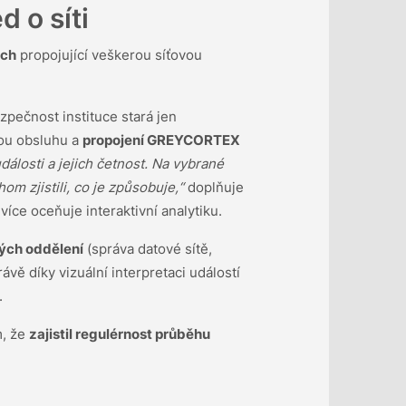
d o síti
tch
propojující veškerou síťovou
zpečnost instituce stará jen
hou obsluhu a
propojení GREYCORTEX
álosti a jejich četnost. Na vybrané
m zjistili, co je způsobuje,“
doplňuje
íce oceňuje interaktivní analytiku.
ých oddělení
(správa datové sítě,
ávě díky vizuální interpretaci událostí
.
m, že
zajistil regulérnost průběhu