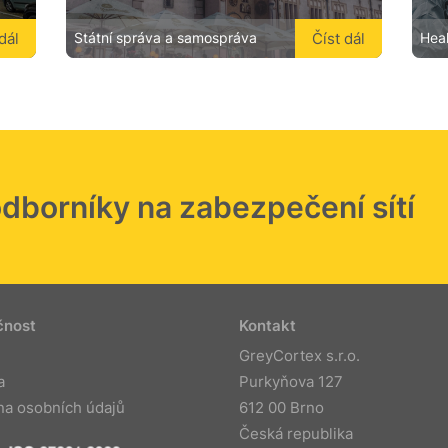
dál
Číst dál
Státní správa a samospráva
Hea
odborníky na zabezpečení sítí
čnost
Kontakt
GreyCortex s.r.o.
a
Purkyňova 127
na osobních údajů
612 00 Brno
Česká republika