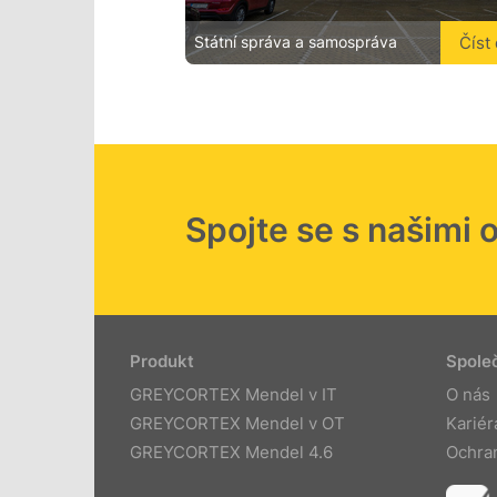
Číst 
Státní správa a samospráva
Spojte se s našimi 
Produkt
Spole
GREYCORTEX Mendel v IT
O nás
GREYCORTEX Mendel v OT
Kariér
GREYCORTEX Mendel 4.6
Ochra