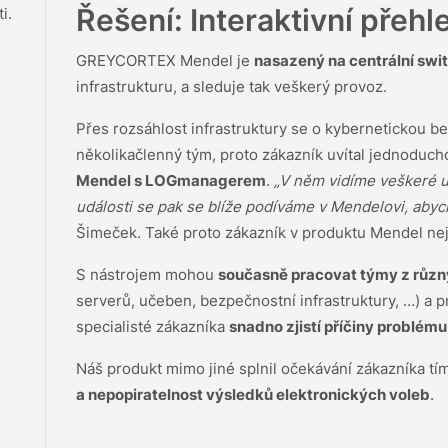
Řešení: Interaktivní přehle
i.
GREYCORTEX Mendel je
nasazený na centrální swi
infrastrukturu, a sleduje tak veškerý provoz.
Přes rozsáhlost infrastruktury se o kybernetickou be
několikačlenný tým, proto zákazník uvítal jednoduc
Mendel s LOGmanagerem
.
„V něm vidíme veškeré ud
události se pak se blíže podíváme v Mendelovi, abycho
Šimeček. Také proto zákazník v produktu Mendel nejv
S nástrojem mohou
současně pracovat týmy z různ
serverů, učeben, bezpečnostní infrastruktury, …) a pr
specialisté zákazníka
snadno zjistí příčiny problému
Náš produkt mimo jiné splnil očekávání zákazníka tí
a nepopiratelnost výsledků elektronických voleb
.