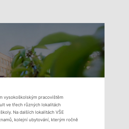
ím vysokoškolským pracovištěm
t ve třech různých lokalitách
koly. Na dalších lokalitách VŠE
znamů, kolejní ubytování, kterým ročně