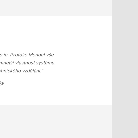
o je. Protože Mendel vše
mnější vlastnost systému.
chnického vzdělání.”
VŠE