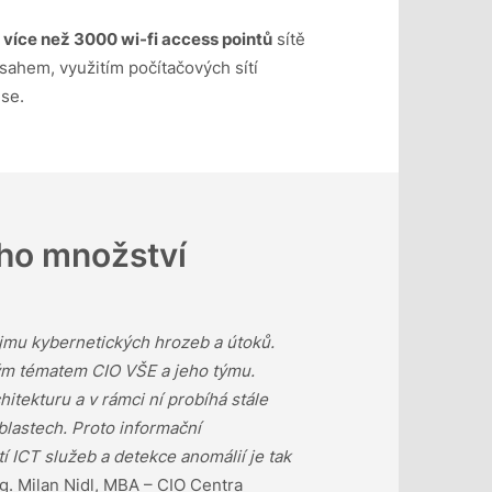
z více než 3000 wi-fi access pointů
sítě
ahem, využitím počítačových sítí
se.
ho množství
jmu kybernetických hrozeb a útoků.
lým tématem CIO VŠE a jeho týmu.
itekturu a v rámci ní probíhá stále
blastech. Proto informační
í ICT služeb a detekce anomálií je tak
g. Milan Nidl, MBA – CIO Centra