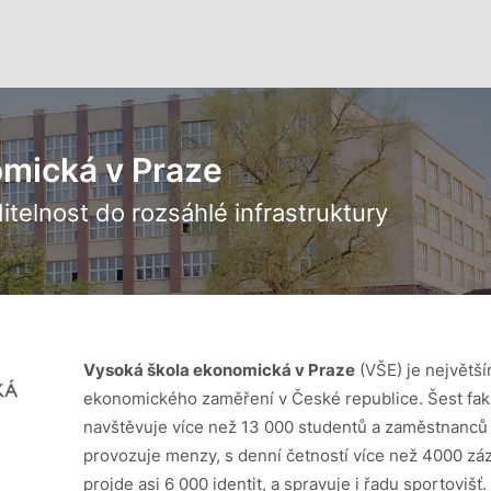
omická v Praze
itelnost do rozsáhlé infrastruktury
Vysoká škola ekonomická v Praze
(VŠE) je největš
ekonomického zaměření v České republice. Šest fakul
navštěvuje více než 13 000 studentů a zaměstnanců š
provozuje menzy, s denní četností více než 4000 zá
projde asi 6 000 identit, a spravuje i řadu sportovišť.