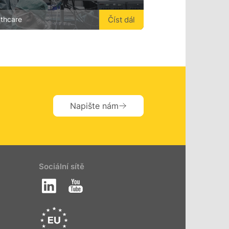
Číst dál
lthcare
Napište nám
Sociální sítě