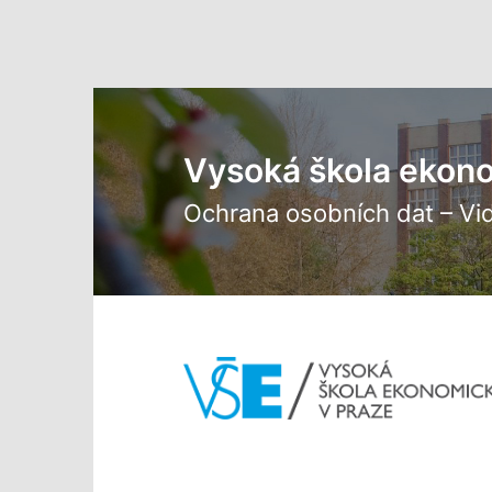
Přejít k hlavnímu obsahu
Vysoká škola ekon
Ochrana osobních dat – Vid