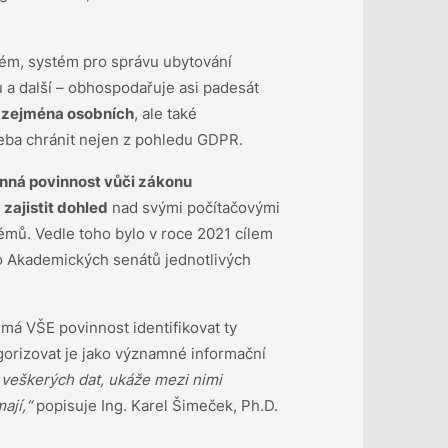
tém, systém pro správu ubytování
u a další – obhospodařuje asi padesát
 zejména osobních
, ale také
ba chránit nejen z pohledu GDPR.
nná povinnost vůči zákonu
e
zajistit dohled
nad svými počítačovými
mů. Vedle toho bylo v roce 2021 cílem
 Akademických senátů jednotlivých
á VŠE povinnost identifikovat ty
egorizovat je jako významné informační
k veškerých dat, ukáže mezi nimi
ají,“
popisuje Ing. Karel Šimeček, Ph.D.