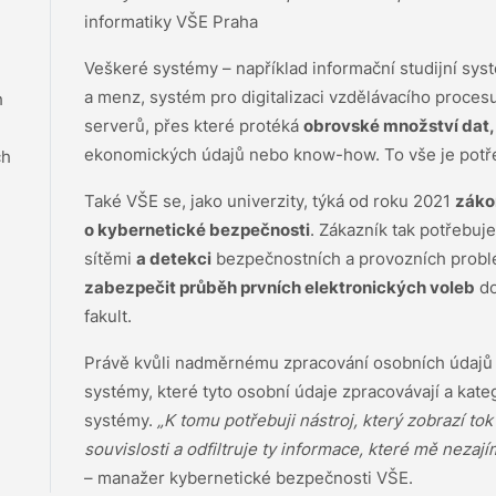
informatiky VŠE Praha
Veškeré systémy – například informační studijní sys
a menz, systém pro digitalizaci vzdělávacího proces
h
serverů, přes které protéká
obrovské množství dat,
ekonomických údajů nebo know-how. To vše je potře
ch
Také VŠE se, jako univerzity, týká od roku 2021
záko
o kybernetické bezpečnosti
. Zákazník tak potřebuj
sítěmi
a detekci
bezpečnostních a provozních problé
zabezpečit průběh prvních elektronických voleb
do
fakult.
Právě kvůli nadměrnému zpracování osobních údajů m
systémy, které tyto osobní údaje zpracovávají a kat
systémy.
„K tomu potřebuji nástroj, který zobrazí to
souvislosti a odfiltruje ty informace, které mě nezajím
– manažer kybernetické bezpečnosti VŠE.