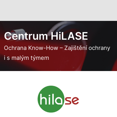
Přejít k hlavnímu obsahu
Centrum HiLASE
Ochrana Know-How – Zajištění ochrany
i s malým týmem