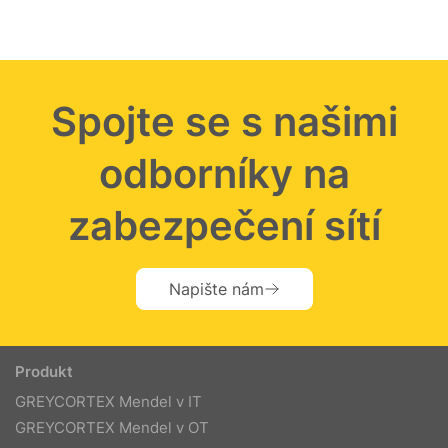
Spojte se s našimi
odborníky na
zabezpečení sítí
Napište nám
Produkt
GREYCORTEX Mendel v IT
GREYCORTEX Mendel v OT